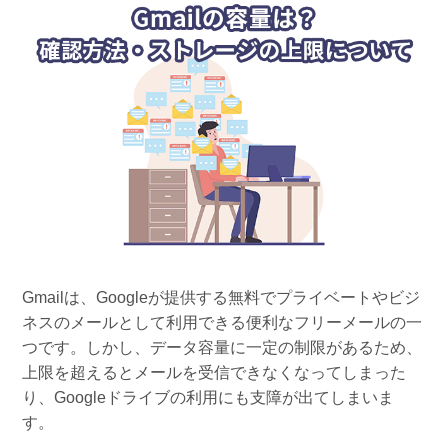
組織的に管理
マーケティングブログ
認証サービス
無料トライアル
資料ダウンロード
効果改善・顧客育成
03-6820-0515
06-6131-9960
東京
大阪
Webプッシュ通知サービス
（平日 10:00〜18:00）
メール配信用語集
システム連携・効率化
アンケートシステム・フォーム
セキュリティ対策
緊急参集・安否確認
デジタルマーケティング
Gmailは、Googleが提供する無料でプライベートやビジ
ネスのメールとして利用できる便利なフリーメールの一
つです。しかし、データ容量に一定の制限があるため、
SNSプロモーション支援事業
上限を超えるとメールを受信できなくなってしまった
（当社グループ企業）
り、Googleドライブの利用にも支障が出てしまいま
す。