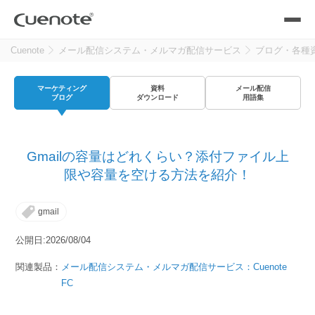
Cuenote
メール配信システム・メルマガ配信サービス
ブログ・各種
製品
マーケティング
資料
メール配信
メール配信システム
活用シーン
ブログ
ダウンロード
用語集
活用シーン
トップ
導入事例
Gmailの容量はどれくらい？添付ファイル上
メールリレーサーバー
会員獲得／ニーズ把握
限や容量を空ける方法を紹介！
サポート
gmail
kintone（キントーン）メール配信
セミナー
コストを抑える
公開日:2026/08/04
ブログ・各種資料
関連製品：
メール配信システム・メルマガ配信サービス：Cuenote
遅延なく確実・高速に送る
SMS配信サービス
FC
ブログ・各種資料
トップ
資料請求・お問い合わせ