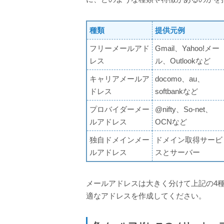
種類
提供元例
フリーメールアド
Gmail、Yahoo!メー
レス
ル、Outlookなど
キャリアメールア
docomo、au、
ドレス
softbankなど
プロバイダーメー
@nifty、So-net、
ルアドレス
OCNなど
独自ドメインメー
ドメイン取得サービ
ルアドレス
スとサーバー
メールアドレスは大きく分けて上記の4
適なアドレスを作成してください。