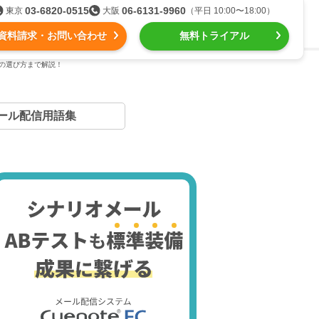
03-6820-0515
06-6131-9960
東京
大阪
（平日 10:00〜18:00）
資料請求・お問い合わせ
無料トライアル
の選び方まで解説！
る
ール配信用語集
組織的に管理
ール配信
用語集
intone（キントーン）メール配信
デジタルマーケティング
Webプッシュ通知サービス
（当社グループ企業）
SNSプロモーション支援事業