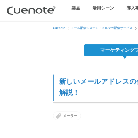
製品
活用シーン
導入
Cuenote
メール配信システム・メルマガ配信サービス
マーケティングブログ
会員獲得／ニーズ把握
マーケティング
メール配信システム
効果改善・顧客育成
新しいメールアドレスの
SMS配信サービス
解説！
アンケートシステム・フォーム
メーラー