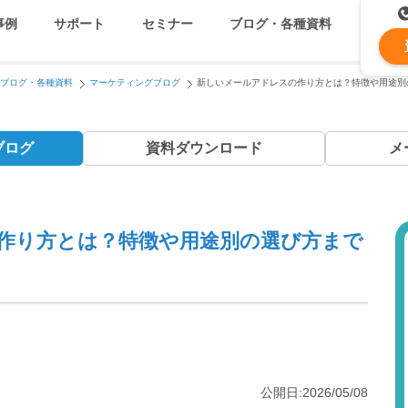
事例
サポート
セミナー
ブログ・各種資料
ブログ・各種資料
マーケティングブログ
新しいメールアドレスの作り方とは？特徴や用途別
コストを抑える
資料ダウンロード
遅延なく確実・高速に送
メ
ブログ
資料
ダウンロード
メ
メールリレーサーバー
k
システム連携・効率化
セキュリティ対策
作り方とは？特徴や用途別の選び方まで
認証サービス
緊急参集・安否確認
公開日:2026/05/08