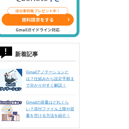
新着記事
Gmailアノテーションと
は？仕組みから設定手順ま
で分かりやすく解説！
Gmailの容量はどれくら
い？添付ファイル上限や容
量を空ける方法を紹介！