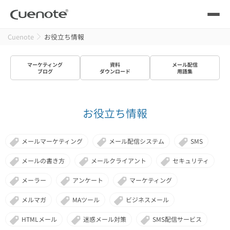
Cuenote
お役立ち情報
製品
マーケティング
資料
メール配信
メール配信システム
活用シーン
ブログ
ダウンロード
用語集
活用シーン
トップ
導入事例
お役立ち情報
メールリレーサーバー
会員獲得／ニーズ把握
サポート
メールマーケティング
メール配信システム
SMS
kintone（キントーン）メール配信
セミナー
コストを抑える
メールの書き方
メールクライアント
セキュリティ
メーラー
アンケート
マーケティング
ブログ・各種資料
遅延なく確実・高速に送る
SMS配信サービス
メルマガ
MAツール
ビジネスメール
ブログ・各種資料
トップ
HTMLメール
迷惑メール対策
SMS配信サービス
資料請求・お問い合わせ