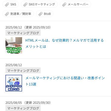
組織的に管理
マーケティングブログ
SNS
SNSマーケティング
メールサーバー
認証サービス
無料トライアル
到達率／開封率
BtoB
資料ダウンロード
効果改善・顧客育成
03-6820-0515
06-6131-9960
東京
大阪
Webプッシュ通知サービス
2025/08/12 （更新 2025/09/10）
（平日 10:00〜18:00）
メール配信用語集
マーケティングブログ
システム連携・効率化
HTMLメールは、なぜ効果的？メルマガで活用する
アンケートシステム・フォーム
メリットとは
セキュリティ対策
2025/08/12
緊急参集・安否確認
マーケティングブログ
デジタルマーケティング
メールマーケティングにおける間違い・改善ポイン
ト13選
SNSプロモーション支援事業
（当社グループ企業）
2025/08/05 （更新 2025/09/30）
マーケティングブログ