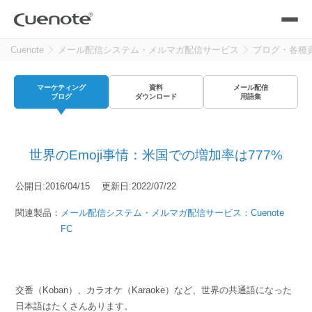
Cuenote
メール配信システム・メルマガ配信サービス
ブログ・各種
製品
マーケティング
資料
メール配信
メール配信システム
活用シーン
ブログ
ダウンロード
用語集
活用シーン
トップ
導入事例
世界のEmoji事情：米国での増加率は777%
メールリレーサーバー
会員獲得／ニーズ把握
サポート
公開日:2016/04/15 更新日:2022/07/22
kintone（キントーン）メール配信
関連製品：
メール配信システム・メルマガ配信サービス：Cuenote
セミナー
コストを抑える
FC
ブログ・各種資料
遅延なく確実・高速に送る
SMS配信サービス
ブログ・各種資料
トップ
交番（Koban）、カラオケ（Karaoke）など、世界の共通語になった
資料請求・お問い合わせ
日本語はたくさんあります。