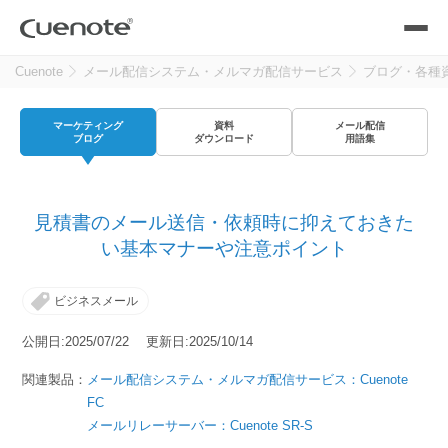
Cuenote
メール配信システム・メルマガ配信サービス
ブログ・各種
製品
マーケティング
資料
メール配信
メール配信システム
活用シーン
ブログ
ダウンロード
用語集
活用シーン
トップ
導入事例
見積書のメール送信・依頼時に抑えておきた
メールリレーサーバー
会員獲得／ニーズ把握
い基本マナーや注意ポイント
サポート
ビジネスメール
kintone（キントーン）メール配信
セミナー
コストを抑える
公開日:2025/07/22 更新日:2025/10/14
ブログ・各種資料
関連製品：
メール配信システム・メルマガ配信サービス：Cuenote
遅延なく確実・高速に送る
SMS配信サービス
FC
ブログ・各種資料
トップ
メールリレーサーバー：Cuenote SR-S
資料請求・お問い合わせ