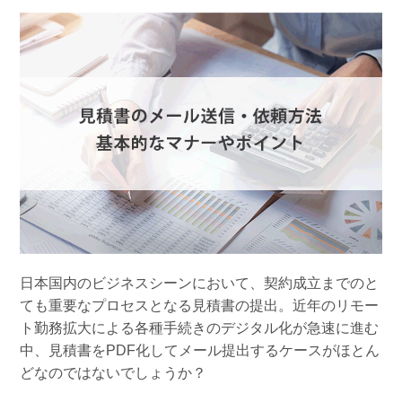
組織的に管理
マーケティングブログ
認証サービス
無料トライアル
資料ダウンロード
効果改善・顧客育成
03-6820-0515
06-6131-9960
東京
大阪
Webプッシュ通知サービス
（平日 10:00〜18:00）
メール配信用語集
システム連携・効率化
アンケートシステム・フォーム
セキュリティ対策
緊急参集・安否確認
デジタルマーケティング
日本国内のビジネスシーンにおいて、契約成立までのと
ても重要なプロセスとなる見積書の提出。近年のリモー
SNSプロモーション支援事業
ト勤務拡大による各種手続きのデジタル化が急速に進む
中、見積書をPDF化してメール提出するケースがほとん
（当社グループ企業）
どなのではないでしょうか？