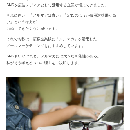
組織的に管理
マーケティングブログ
SNSを広告メディアとして活用する企業が増えてきました。
認証サービス
無料トライアル
それに伴い、「メルマガは古い」「SNSのほうが費用対効果が高
資料ダウンロード
効果改善・顧客育成
い」という考えが
03-6820-0515
06-6131-9960
東京
大阪
台頭してきたように思います。
Webプッシュ通知サービス
（平日 10:00〜18:00）
メール配信用語集
それでも私は、顧客企業様に「メルマガ」を活用した
システム連携・効率化
メールマーケティングをおすすめしています。
アンケートシステム・フォーム
SNSもいいけれど、メルマガには大きな可能性がある。
セキュリティ対策
私がそう考える３つの理由をご説明します。
緊急参集・安否確認
デジタルマーケティング
SNSプロモーション支援事業
（当社グループ企業）