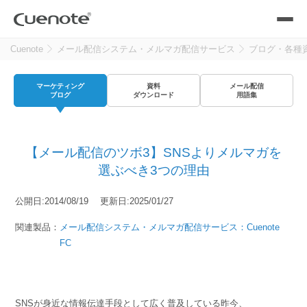
Cuenote
メール配信システム・メルマガ配信サービス
ブログ・各種
製品
マーケティング
資料
メール配信
メール配信システム
活用シーン
ブログ
ダウンロード
用語集
活用シーン
トップ
導入事例
【メール配信のツボ3】SNSよりメルマガを
メールリレーサーバー
会員獲得／ニーズ把握
選ぶべき3つの理由
サポート
公開日:2014/08/19 更新日:2025/01/27
kintone（キントーン）メール配信
セミナー
コストを抑える
関連製品：
メール配信システム・メルマガ配信サービス：Cuenote
FC
ブログ・各種資料
遅延なく確実・高速に送る
SMS配信サービス
ブログ・各種資料
トップ
資料請求・お問い合わせ
SNSが身近な情報伝達手段として広く普及している昨今、