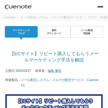
Cuenote
メール配信システム・メルマガ配信サービス
ブログ・各種
製品
マーケティング
資料
メール配信
メール配信システム
活用シーン
ブログ
ダウンロード
用語集
活用シーン
トップ
導入事例
【ECサイト】リピート購入してもらうメー
メールリレーサーバー
会員獲得／ニーズ把握
ルマーケティング手法を解説
サポート
公開日:2025/03/27 執筆者：
福島 竜司
kintone（キントーン）メール配信
セミナー
コストを抑える
関連製品：
メール配信システム・メルマガ配信サービス：Cuenote
FC
ブログ・各種資料
遅延なく確実・高速に送る
SMS配信サービス
ブログ・各種資料
トップ
資料請求・お問い合わせ