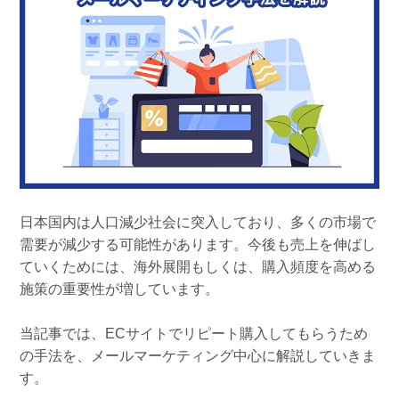
組織的に管理
マーケティングブログ
認証サービス
無料トライアル
資料ダウンロード
効果改善・顧客育成
03-6820-0515
06-6131-9960
東京
大阪
Webプッシュ通知サービス
（平日 10:00〜18:00）
メール配信用語集
システム連携・効率化
アンケートシステム・フォーム
セキュリティ対策
日本国内は人口減少社会に突入しており、多くの市場で
緊急参集・安否確認
需要が減少する可能性があります。今後も売上を伸ばし
デジタルマーケティング
ていくためには、海外展開もしくは、購入頻度を高める
施策の重要性が増しています。
SNSプロモーション支援事業
当記事では、ECサイトでリピート購入してもらうため
（当社グループ企業）
の手法を、メールマーケティング中心に解説していきま
す。