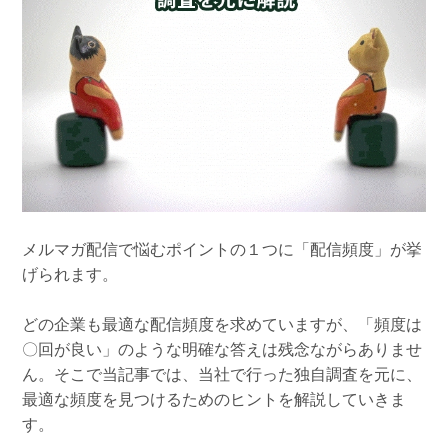
組織的に管理
マーケティングブログ
認証サービス
無料トライアル
資料ダウンロード
効果改善・顧客育成
03-6820-0515
06-6131-9960
東京
大阪
Webプッシュ通知サービス
（平日 10:00〜18:00）
メール配信用語集
システム連携・効率化
アンケートシステム・フォーム
セキュリティ対策
メルマガ配信で悩むポイントの１つに「配信頻度」が挙
緊急参集・安否確認
げられます。
デジタルマーケティング
どの企業も最適な配信頻度を求めていますが、「頻度は
〇回が良い」のような明確な答えは残念ながらありませ
SNSプロモーション支援事業
ん。そこで当記事では、当社で行った独自調査を元に、
（当社グループ企業）
最適な頻度を見つけるためのヒントを解説していきま
す。