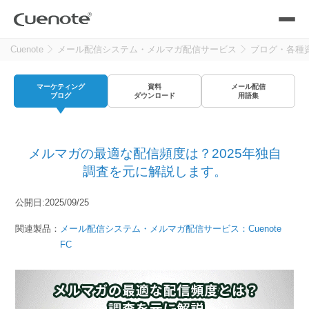
Cuenote
メール配信システム・メルマガ配信サービス
ブログ・各種
製品
マーケティング
資料
メール配信
メール配信システム
活用シーン
ブログ
ダウンロード
用語集
活用シーン
トップ
導入事例
メルマガの最適な配信頻度は？2025年独自
メールリレーサーバー
会員獲得／ニーズ把握
調査を元に解説します。
サポート
公開日:2025/09/25
kintone（キントーン）メール配信
セミナー
コストを抑える
関連製品：
メール配信システム・メルマガ配信サービス：Cuenote
FC
ブログ・各種資料
遅延なく確実・高速に送る
SMS配信サービス
ブログ・各種資料
トップ
資料請求・お問い合わせ