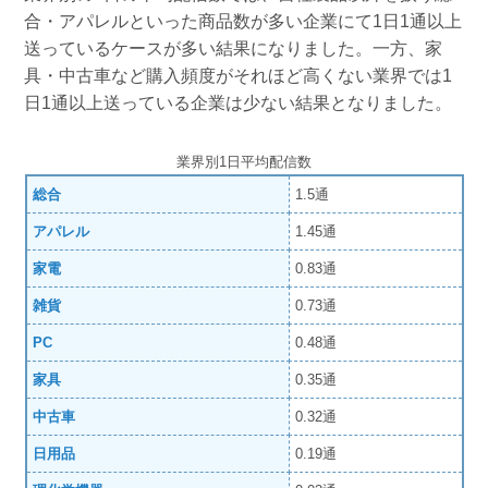
合・アパレルといった商品数が多い企業にて1日1通以上
送っているケースが多い結果になりました。一方、家
具・中古車など購入頻度がそれほど高くない業界では1
日1通以上送っている企業は少ない結果となりました。
業界別1日平均配信数
総合
1.5通
アパレル
1.45通
家電
0.83通
雑貨
0.73通
PC
0.48通
家具
0.35通
中古車
0.32通
日用品
0.19通