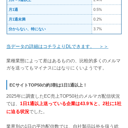
月1通
0.5%
月1通未満
0.2%
分からない、特にない
3.7%
当データの詳細はコチラよりDLできます。 ＞＞
業種業態によって差はあるものの、比較的多くのメルマ
ガを送ってもマイナスにはなりにくいようです。
ECサイトTOP50の約3割は1日1通以上！
2025年に調査したEC売上TOP50社のメルマガ配信状況
では、
1日1通以上送っている企業は43.9％と、2社に1社
に迫る状況
でした。
業界別の1日の平均配信数では、自社製品以外を扱う総