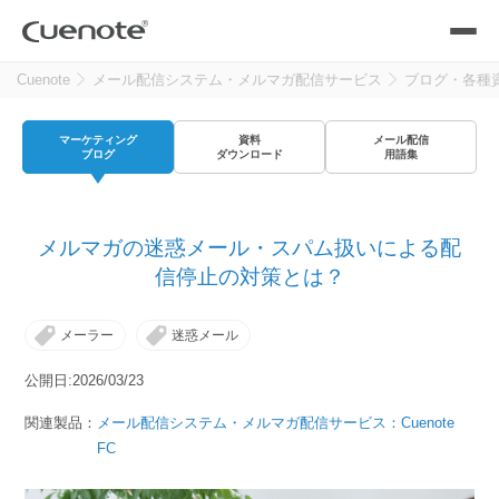
Cuenote
メール配信システム・メルマガ配信サービス
ブログ・各種
製品
マーケティング
資料
メール配信
メール配信システム
活用シーン
ブログ
ダウンロード
用語集
活用シーン
トップ
導入事例
メルマガの迷惑メール・スパム扱いによる配
メールリレーサーバー
会員獲得／ニーズ把握
信停止の対策とは？
サポート
メーラー
迷惑メール
kintone（キントーン）メール配信
セミナー
コストを抑える
公開日:2026/03/23
ブログ・各種資料
関連製品：
メール配信システム・メルマガ配信サービス：Cuenote
遅延なく確実・高速に送る
SMS配信サービス
FC
ブログ・各種資料
トップ
資料請求・お問い合わせ