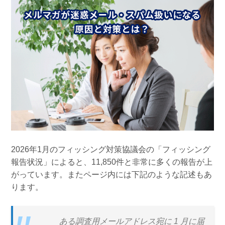
組織的に管理
マーケティングブログ
認証サービス
無料トライアル
資料ダウンロード
効果改善・顧客育成
03-6820-0515
06-6131-9960
東京
大阪
Webプッシュ通知サービス
（平日 10:00〜18:00）
メール配信用語集
システム連携・効率化
アンケートシステム・フォーム
セキュリティ対策
緊急参集・安否確認
デジタルマーケティング
2026年1月のフィッシング対策協議会の「フィッシング
報告状況」によると、11,850件と非常に多くの報告が上
がっています。またページ内には下記のような記述もあ
SNSプロモーション支援事業
ります。
（当社グループ企業）
ある調査用メールアドレス宛に 1 月に届