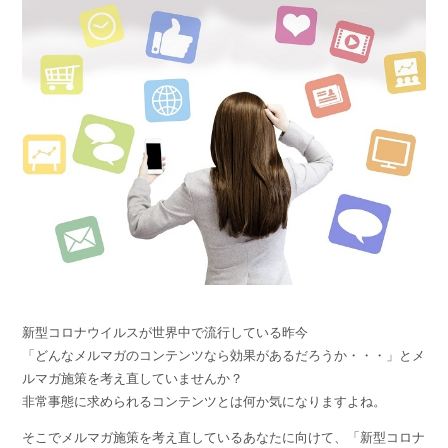
組織的に管理
マーケティングブログ
認証サービス
無料トライアル
資料ダウンロード
効果改善・顧客育成
03-6820-0515
06-6131-9960
東京
大阪
Webプッシュ通知サービス
（平日 10:00〜18:00）
メール配信用語集
システム連携・効率化
アンケートシステム・フォーム
セキュリティ対策
緊急参集・安否確認
デジタルマーケティング
新型コロナウイルスが世界中で流行している昨今
「どんなメルマガのコンテンツなら効果があるだろうか・・・」とメ
SNSプロモーション支援事業
ルマガ施策を考え直していませんか？
（当社グループ企業）
非常事態に求められるコンテンツとは何か気になりますよね。
そこでメルマガ施策を考え直しているあなたに向けて、「新型コロナ