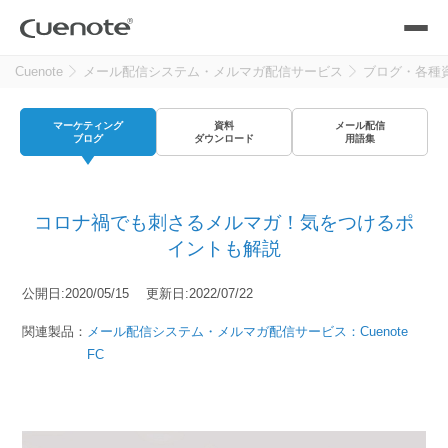
Cuenote
メール配信システム・メルマガ配信サービス
ブログ・各種
製品
マーケティング
資料
メール配信
メール配信システム
活用シーン
ブログ
ダウンロード
用語集
活用シーン
トップ
導入事例
コロナ禍でも刺さるメルマガ！気をつけるポ
メールリレーサーバー
会員獲得／ニーズ把握
イントも解説
サポート
公開日:2020/05/15 更新日:2022/07/22
kintone（キントーン）メール配信
セミナー
コストを抑える
関連製品：
メール配信システム・メルマガ配信サービス：Cuenote
FC
ブログ・各種資料
遅延なく確実・高速に送る
SMS配信サービス
ブログ・各種資料
トップ
資料請求・お問い合わせ