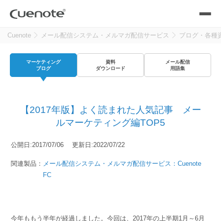
Cuenote
メール配信システム・メルマガ配信サービス
ブログ・各種
製品
マーケティング
資料
メール配信
メール配信システム
活用シーン
ブログ
ダウンロード
用語集
活用シーン
トップ
導入事例
【2017年版】よく読まれた人気記事 メー
メールリレーサーバー
会員獲得／ニーズ把握
ルマーケティング編TOP5
サポート
公開日:2017/07/06 更新日:2022/07/22
kintone（キントーン）メール配信
セミナー
コストを抑える
関連製品：
メール配信システム・メルマガ配信サービス：Cuenote
FC
ブログ・各種資料
遅延なく確実・高速に送る
SMS配信サービス
ブログ・各種資料
トップ
資料請求・お問い合わせ
今年ももう半年が経過しました。今回は、2017年の上半期1月～6月