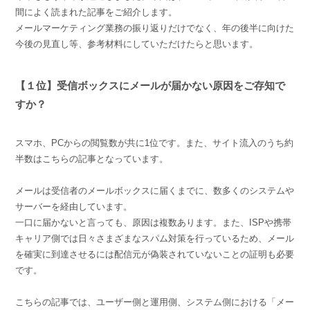
組織的に管理
マーケティングブログ
間によく読まれた記事をご紹介します。
認証サービス
無料トライアル
メールマーケティング業務の振り返りだけでなく、年の後半に向けた
資料ダウンロード
今後の見直し等、参考材料にしていただけたらと思います。
効果改善・顧客育成
03-6820-0515
06-6131-9960
東京
大阪
Webプッシュ通知サービス
（平日 10:00〜18:00）
メール配信用語集
【１位】受信ボックスにメールが届かない原因をご存知で
システム連携・効率化
すか？
アンケートシステム・フォーム
スマホ、PCからの閲覧数が共に1位です。また、サイト流入のうち約
セキュリティ対策
半数はこちらの記事となっています。
緊急参集・安否確認
メールは受信者のメールボックスに届くまでに、数多くのシステムや
デジタルマーケティング
サーバーを経由しています。
一口に届かないと言っても、原因は複数あります。また、ISPや携帯
キャリア側では日々さまざまなスパム対策を行っているため、メール
SNSプロモーション支援事業
を確実に到達させるには配信元が偽装されていないことの証明も必要
です。
（当社グループ企業）
こちらの記事では、ユーザー側と運用側、システム側における「メー