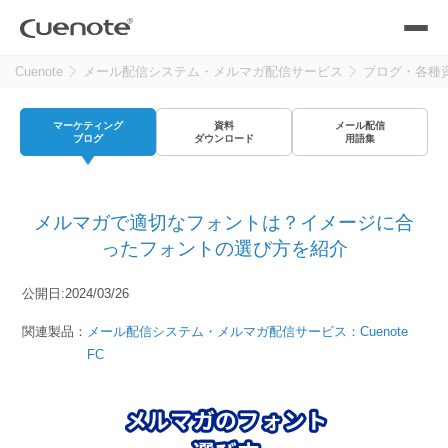
Cuenote
メール配信システム・メルマガ配信サービス
ブログ・各種
製品
マーケティング
資料
メール配信
メール配信システム
活用シーン
ブログ
ダウンロード
用語集
活用シーン
トップ
導入事例
メルマガで適切なフォントは？イメージに合
メールリレーサーバー
会員獲得／ニーズ把握
ったフォントの選び方を紹介
サポート
公開日:2024/03/26
kintone（キントーン）メール配信
セミナー
コストを抑える
関連製品：
メール配信システム・メルマガ配信サービス：Cuenote
FC
ブログ・各種資料
遅延なく確実・高速に送る
SMS配信サービス
ブログ・各種資料
トップ
資料請求・お問い合わせ