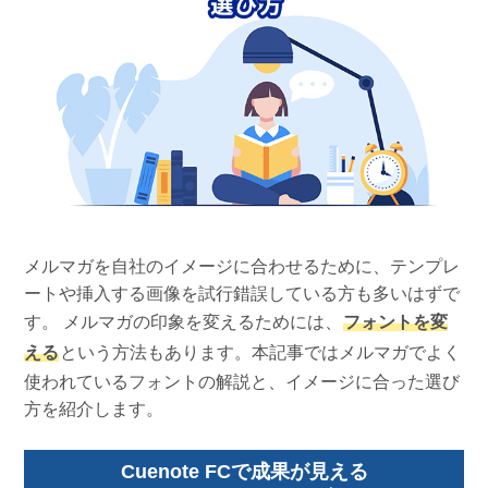
組織的に管理
マーケティングブログ
認証サービス
無料トライアル
資料ダウンロード
効果改善・顧客育成
03-6820-0515
06-6131-9960
東京
大阪
Webプッシュ通知サービス
（平日 10:00〜18:00）
メール配信用語集
システム連携・効率化
アンケートシステム・フォーム
セキュリティ対策
メルマガを自社のイメージに合わせるために、テンプレ
緊急参集・安否確認
ートや挿入する画像を試行錯誤している方も多いはずで
デジタルマーケティング
す。 メルマガの印象を変えるためには、
フォントを変
える
という方法もあります。本記事ではメルマガでよく
使われているフォントの解説と、イメージに合った選び
SNSプロモーション支援事業
方を紹介します。
（当社グループ企業）
Cuenote FCで成果が見える