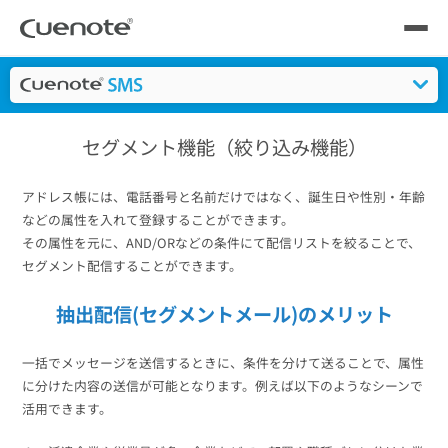
Cuenote
SMSの送信・配信サービス
機能一覧
セグメント機能（
製品
製品トップ
メール配信システム
活用シーン
セグメント機能（絞り込み機能）
特長
活用シーン
トップ
導入事例
アドレス帳には、電話番号と名前だけではなく、誕生日や性別・年齢
活用方法
などの属性を入れて登録することができます。
メールリレーサーバー
会員獲得／ニーズ把握
その属性を元に、AND/ORなどの条件にて配信リストを絞ることで、
サポート
機能一覧
セグメント配信することができます。
料金
kintone（キントーン）メール配信
セミナー
コストを抑える
抽出配信(セグメントメール)のメリット
よくある質問
一括でメッセージを送信するときに、条件を分けて送ることで、属性
ブログ・各種資料
遅延なく確実・高速に送る
SMS配信サービス
に分けた内容の送信が可能となります。例えば以下のようなシーンで
活用できます。
ブログ・各種資料
トップ
資料請求・お問い合わせ