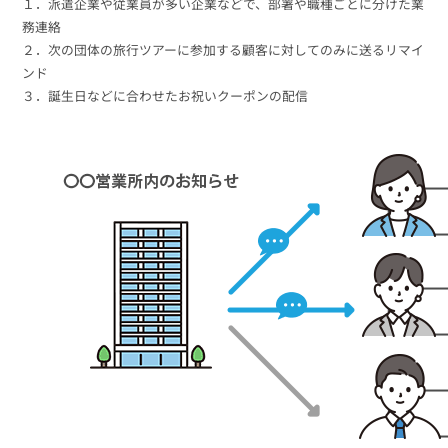
組織的に管理
１．派遣企業や従業員が多い企業などで、部署や職種ごとに分けた業
マーケティングブログ
認証サービス
務連絡
無料トライアル
２．次の団体の旅行ツアーに参加する顧客に対してのみに送るリマイ
資料ダウンロード
効果改善・顧客育成
ンド
03-6820-0515
06-6131-9960
東京
大阪
３．誕生日などに合わせたお祝いクーポンの配信
Webプッシュ通知サービス
（平日 10:00〜18:00）
メール配信用語集
システム連携・効率化
アンケートシステム・フォーム
セキュリティ対策
緊急参集・安否確認
デジタルマーケティング
SNSプロモーション支援事業
（当社グループ企業）