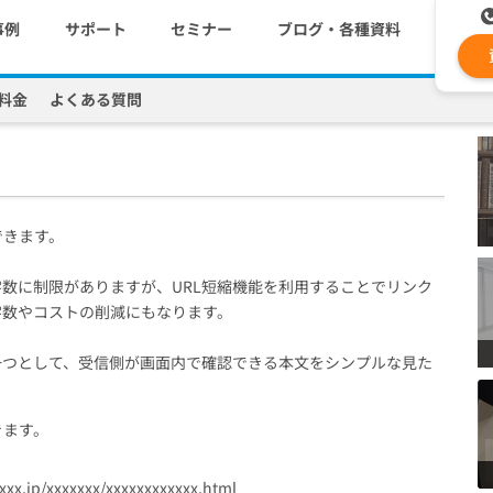
事例
サポート
セミナー
ブログ・各種資料
料金
よくある質問
Lの短縮機能
コストを抑える
資料ダウンロード
遅延なく確実・高速に送
メ
メールリレーサーバー
ki
システム連携・効率化
セキュリティ対策
できます。
字数に制限がありますが、URL短縮機能を利用することでリンク
認証サービス
字数やコストの削減にもなります。
の一つとして、受信側が画面内で確認できる本文をシンプルな見た
緊急参集・安否確認
きます。
xxx.jp/xxxxxxx/xxxxxxxxxxxx.html