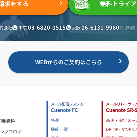
請求をする
無料トライア
03-6820-0515
06-6131-9960
東京
大阪
式会社
受付時間 平
WEBからのご契約はこちら
メール配信システム
メールリレーサー
Cuenote FC
Cuenote SR-
特長
高速・安定メー
各種資料
機能一覧
DR
（ディザスタリ
ィングブログ