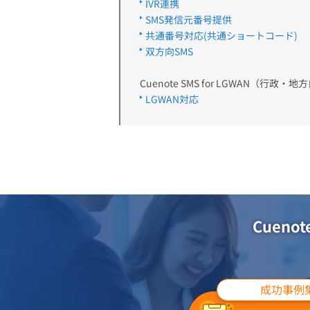
IVR連携
SMS発信元番号提供
共通番号対応(共通ショートコード)
双方向SMS
Cuenote SMS for LGWAN（行政
LGWAN対応
Cuen
成功事例