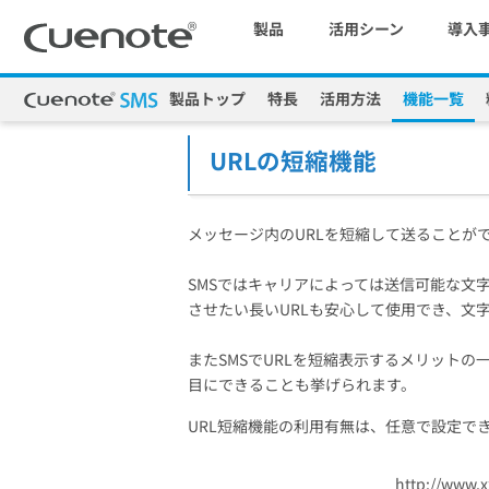
製品
活用シーン
導入
製品トップ
特長
活用方法
機能一覧
Cuenote
SMSの送信・配信サービス
機能一覧
UR
マーケティングブログ
会員獲得／ニーズ把握
URLの短縮機能
メール配信システム
効果改善・顧客育成
メッセージ内のURLを短縮して送ることが
SMSではキャリアによっては送信可能な文
SMS配信サービス
させたい長いURLも安心して使用でき、文
またSMSでURLを短縮表示するメリット
目にできることも挙げられます。
アンケートシステム・フォーム
URL短縮機能の利用有無は、任意で設定で
http://www.x