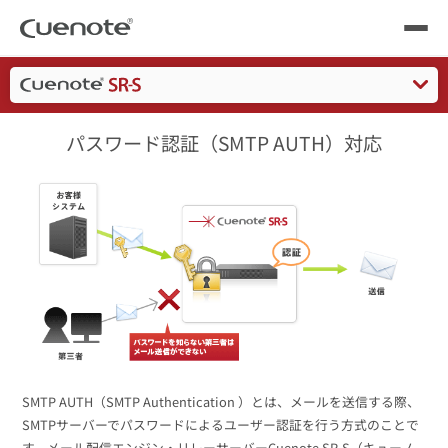
Cuenote
メールリレーサーバー
機能一覧
パスワード認証（SMTP 
製品
製品トップ
メール配信システム
活用シーン
パスワード認証（SMTP AUTH）対応
高速・安定配信
活用シーン
トップ
導入事例
DR（ディザスタリカバリ）
メールリレーサーバー
会員獲得／ニーズ把握
サポート
機能一覧
料金
kintone（キントーン）メール配信
セミナー
コストを抑える
よくある質問
ブログ・各種資料
遅延なく確実・高速に送る
SMS配信サービス
SMTP AUTH（SMTP Authentication ）とは、メールを送信する際、
ブログ・各種資料
トップ
SMTPサーバーでパスワードによるユーザー認証を行う方式のことで
資料請求・お問い合わせ
す。メール配信エンジン・リレーサーバーCuenote SR-S（キューノ