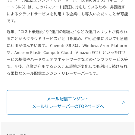
組織的に管理
マーケティングブログ
認証サービス
ート SR-S）は、このパスワード認証に対応しているため、非固定IP
無料トライアル
によるクラウドサービスを利用する企業にも導入いただくことが可能
資料ダウンロード
です。
効果改善・顧客育成
03-6820-0515
06-6131-9960
東京
大阪
Webプッシュ通知サービス
近年、“コスト最適化”や“運用の容易さ”などの運用メリットが得られ
（平日 10:00〜18:00）
メール配信用語集
ることからクラウドサービスが注目を集め、中小企業においても急速
システム連携・効率化
に利用が進んでいます。 Cuenote SR-Sは、Windows Azure Platform
や、Amazon Elastic Compute Cloud（Amazon EC2）といったITサ
アンケートシステム・フォーム
ービス基盤やハードウェアやネットワークなどのインフラサービス等
セキュリティ対策
で、今後、企業が利用するシステム環境が変化しても利用し続けられ
る柔軟なメール配信エンジン・リレーサーバーです。
緊急参集・安否確認
デジタルマーケティング
メール配信エンジン・
メールリレーサーバーのTOPページへ
SNSプロモーション支援事業
（当社グループ企業）