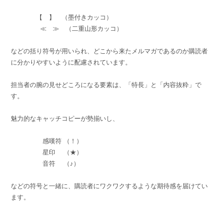
【 】 （墨付きカッコ）
≪ ≫ （二重山形カッコ）
などの括り符号が用いられ、どこから来たメルマガであるのか購読者
に分かりやすいように配慮されています。
担当者の腕の見せどころになる要素は、「特長」と「内容抜粋」で
す。
魅力的なキャッチコピーが勢揃いし、
感嘆符 （！）
星印 （★）
音符 （♪）
などの符号と一緒に、購読者にワクワクするような期待感を届けてい
ます。