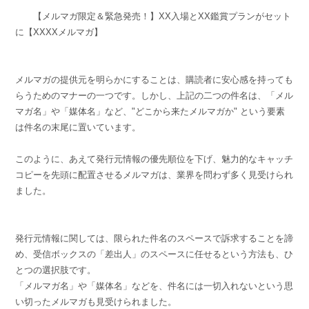
【メルマガ限定＆緊急発売！】XX入場とXX鑑賞プランがセット
に【XXXXメルマガ】
メルマガの提供元を明らかにすることは、購読者に安心感を持っても
らうためのマナーの一つです。しかし、上記の二つの件名は、「メル
マガ名」や「媒体名」など、"どこから来たメルマガか" という要素
は件名の末尾に置いています。
このように、あえて発行元情報の優先順位を下げ、魅力的なキャッチ
コピーを先頭に配置させるメルマガは、業界を問わず多く見受けられ
ました。
発行元情報に関しては、限られた件名のスペースで訴求することを諦
め、受信ボックスの「差出人」のスペースに任せるという方法も、ひ
とつの選択肢です。
「メルマガ名」や「媒体名」などを、件名には一切入れないという思
い切ったメルマガも見受けられました。