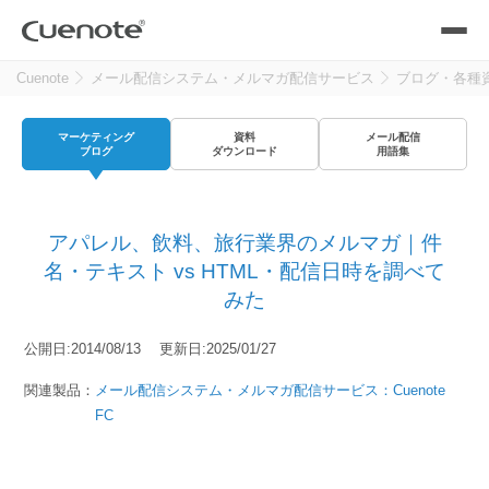
Cuenote
メール配信システム・メルマガ配信サービス
ブログ・各種
製品
マーケティング
資料
メール配信
メール配信システム
活用シーン
ブログ
ダウンロード
用語集
活用シーン
トップ
導入事例
アパレル、飲料、旅行業界のメルマガ｜件
メールリレーサーバー
会員獲得／ニーズ把握
名・テキスト vs HTML・配信日時を調べて
サポート
みた
kintone（キントーン）メール配信
セミナー
コストを抑える
公開日:2014/08/13 更新日:2025/01/27
関連製品：
メール配信システム・メルマガ配信サービス：Cuenote
ブログ・各種資料
遅延なく確実・高速に送る
FC
SMS配信サービス
ブログ・各種資料
トップ
資料請求・お問い合わせ