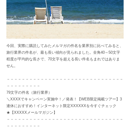
今回、実際に購読してみたメルマガの件名を業界別に比べてみると、
旅行業界の件名が、最も長い傾向が見られました。全角40～50文字
程度が平均的な長さで、70文字を超える長い件名もまれではありま
せん。
－－－－－－－－－－－－－－－－－－－－－－－－－－－－－－－
－－－－－－－－－
79文字の件名（旅行業界）
＼XXXXでキャンペーン実施中！／発表！【WEB限定掲載ツアー】3
連休におすすめ！インターネット限定XXXXXXを今すぐチェック
★【XXXXXメールマガジン】
－－－－－－－－－－－－－－－－－－－－－－－－－－－－－－－
－－－－－－－－－