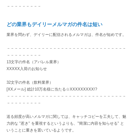
－－－－－－－－－
どの業界もデイリーメルマガの件名は短い
業界を問わず、デイリーに配信されるメルマガは、件名が短めです。
－－－－－－－－－－－－－－－－－－－－－－－－－－－－－－－
－－－－－－－－－
13文字の件名（アパレル業界）
XXXXX入荷のお知らせ
32文字の件名（飲料業界）
[XXメール] 総計10万名様に当たる☆XXXXXXXXX!?
－－－－－－－－－－－－－－－－－－－－－－－－－－－－－－－
－－－－－－－－－
送る頻度が高いメルマガに関しては、キャッチコピーを工夫して、魅
力的な "惹き" を重視するというよりも、"簡潔に内容を知らせる" と
いうことに重きを置いているようです。