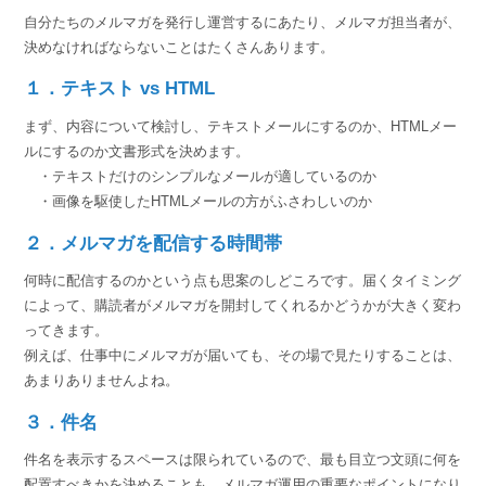
組織的に管理
マーケティングブログ
認証サービス
自分たちのメルマガを発行し運営するにあたり、メルマガ担当者が、
無料トライアル
決めなければならないことはたくさんあります。
資料ダウンロード
効果改善・顧客育成
１．テキスト vs HTML
03-6820-0515
06-6131-9960
東京
大阪
Webプッシュ通知サービス
（平日 10:00〜18:00）
まず、内容について検討し、テキストメールにするのか、HTMLメー
メール配信用語集
ルにするのか文書形式を決めます。
システム連携・効率化
・テキストだけのシンプルなメールが適しているのか
アンケートシステム・フォーム
・画像を駆使したHTMLメールの方がふさわしいのか
セキュリティ対策
２．メルマガを配信する時間帯
何時に配信するのかという点も思案のしどころです。届くタイミング
緊急参集・安否確認
によって、購読者がメルマガを開封してくれるかどうかが大きく変わ
デジタルマーケティング
ってきます。
例えば、仕事中にメルマガが届いても、その場で見たりすることは、
あまりありませんよね。
SNSプロモーション支援事業
３．件名
（当社グループ企業）
件名を表示するスペースは限られているので、最も目立つ文頭に何を
配置すべきかを決めることも、メルマガ運用の重要なポイントになり