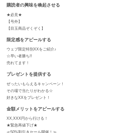
購読者の興味を喚起させる
★必見★
【号外】
【目玉商品ぞくぞく】
限定感をアピールする
ウェブ限定特別XXをご紹介♪
☆早い者勝ち!!
売れてます！
プレゼントを提供する
ぜったいもらえるキャンペーン！
その場で当たりがわかる☆
好きなXXをプレゼント！
金額メリットをアピールする
XX,XXX円から行ける！
★緊急再値下げ★
≪50%割引きセール開催！≫