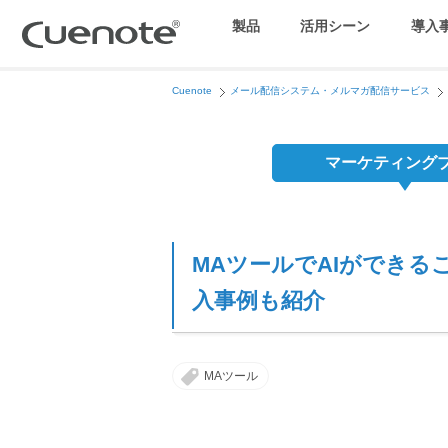
製品
活用シーン
導入
Cuenote
メール配信システム・メルマガ配信サービス
マーケティングブログ
会員獲得／ニーズ把握
マーケティング
メール配信システム
効果改善・顧客育成
MAツールでAIができ
SMS配信サービス
入事例も紹介
アンケートシステム・フォーム
MAツール