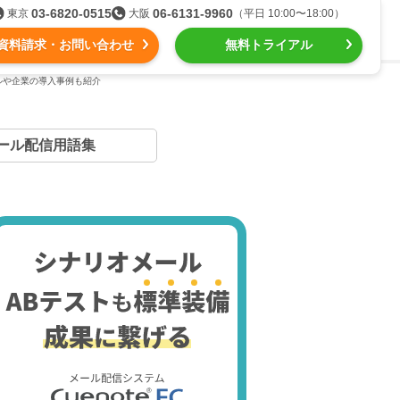
03-6820-0515
06-6131-9960
東京
大阪
（平日 10:00〜18:00）
資料請求・お問い合わせ
無料トライアル
ルや企業の導入事例も紹介
る
ール配信用語集
組織的に管理
ール配信
用語集
intone（キントーン）メール配信
デジタルマーケティング
Webプッシュ通知サービス
（当社グループ企業）
SNSプロモーション支援事業