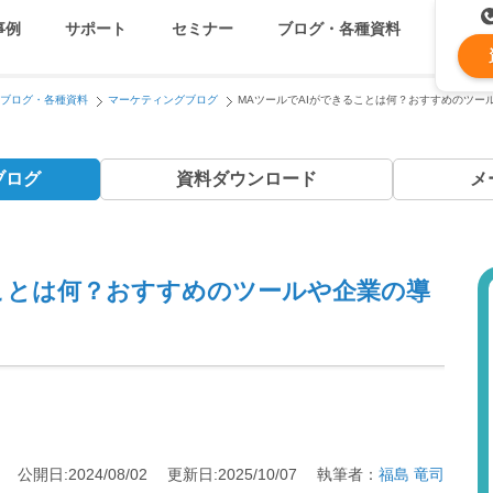
事例
サポート
セミナー
ブログ・各種資料
ブログ・各種資料
マーケティングブログ
MAツールでAIができることは何？おすすめのツー
コストを抑える
資料ダウンロード
遅延なく確実・高速に送
メ
ブログ
資料
ダウンロード
メ
メールリレーサーバー
k
システム連携・効率化
セキュリティ対策
ることは何？おすすめのツールや企業の導
認証サービス
緊急参集・安否確認
公開日:2024/08/02 更新日:2025/10/07 執筆者：
福島 竜司