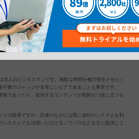
く、いくつかの段階に分類することで顧客との適切な距離感
アプローチができるのがメールの良いところです。
動・製品・サービスを知ってもらうだけではありません。継続
業としての信頼感を積み重ねることにもつながります。
くは法人のビジネスマンです。無駄な時間を極力発生させたく
要不要のジャッジが非常にシビアであることも事実です。
情報であったり、提供するコンテンツが新鮮かつ役に立つも
ットの訴求ですが、読者のなかには既に他社のシステムを利
のシステムでも活用いただけるノウハウなどを主に提供して