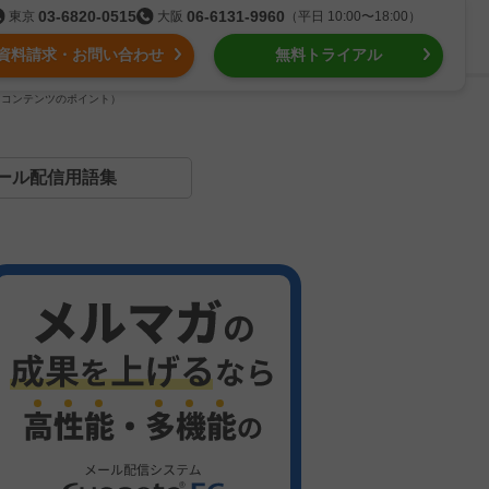
03-6820-0515
06-6131-9960
東京
大阪
（平日 10:00〜18:00）
資料請求・お問い合わせ
無料トライアル
らコンテンツのポイント）
る
ール配信用語集
組織的に管理
ール配信
用語集
intone（キントーン）メール配信
デジタルマーケティング
Webプッシュ通知サービス
（当社グループ企業）
SNSプロモーション支援事業