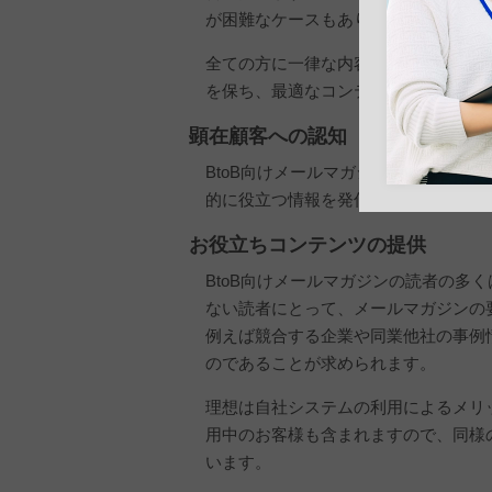
が困難なケースもあります。
全ての方に一律な内容を送るのではな
を保ち、最適なコンテンツへの誘導や
顕在顧客への認知
BtoB向けメールマガジンは、企業活
的に役立つ情報を発信することで、企
お役立ちコンテンツの提供
BtoB向けメールマガジンの読者の多
ない読者にとって、メールマガジンの
例えば競合する企業や同業他社の事例
のであることが求められます。
理想は自社システムの利用によるメリ
用中のお客様も含まれますので、同様
います。