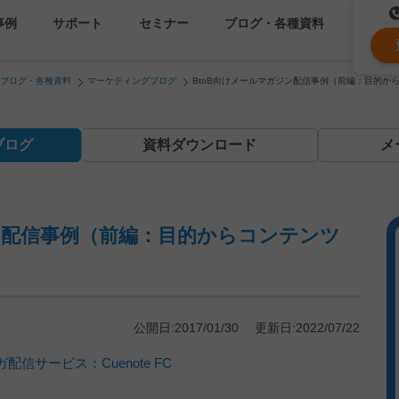
事例
サポート
セミナー
ブログ・各種資料
ブログ・各種資料
マーケティングブログ
BtoB向けメールマガジン配信事例（前編：目的か
コストを抑える
資料ダウンロード
遅延なく確実・高速に送
メ
ブログ
資料
ダウンロード
メ
メールリレーサーバー
k
システム連携・効率化
セキュリティ対策
ン配信事例（前編：目的からコンテンツ
認証サービス
緊急参集・安否確認
公開日:2017/01/30 更新日:2022/07/22
信サービス：Cuenote FC