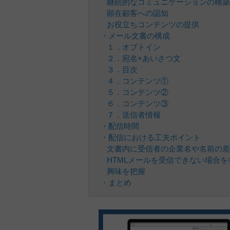
継続的なコミュニケーションの構築
顕在顧客への認知
お役立ちコンテンツの提供
・メール文書の構成
１．オプトイン
２．宛名+あいさつ文
３．目次
４．コンテンツ①
５．コンテンツ②
６．コンテンツ③
７．送信者情報
・配信時間
・配信における工夫ポイント
文書内に受信者の企業名や名前の差
HTMLメールを受信できない場合を
興味を把握
・まとめ