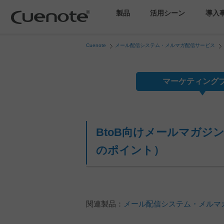
製品
活用シーン
導入
Cuenote
メール配信システム・メルマガ配信サービス
マーケティングブログ
会員獲得／ニーズ把握
マーケティング
メール配信システム
効果改善・顧客育成
BtoB向けメールマガジ
SMS配信サービス
のポイント）
アンケートシステム・フォーム
関連製品：
メール配信システム・メルマガ配