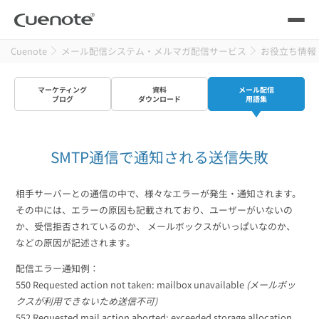
Cuenote
メール配信システム・メルマガ配信サービス
お役立ち情報
製品
マーケティング
資料
メール配信
メール配信システム
活用シーン
ブログ
ダウンロード
用語集
活用シーン
トップ
導入事例
SMTP通信で通知される送信失敗
メールリレーサーバー
会員獲得／ニーズ把握
サポート
相手サーバーとの通信の中で、様々なエラーが発生・通知されます。
その中には、エラーの原因も記載されており、ユーザーがいないの
kintone（キントーン）メール配信
セミナー
コストを抑える
か、受信拒否されているのか、 メールボックスがいっぱいなのか、
などの原因が記述されます。
ブログ・各種資料
配信エラー通知例：
遅延なく確実・高速に送る
SMS配信サービス
550 Requested action not taken: mailbox unavailable
(メールボッ
ブログ・各種資料
トップ
クスが利用できないため送信不可)
資料請求・お問い合わせ
552 Requested mail action aborted: exceeded storage allocation