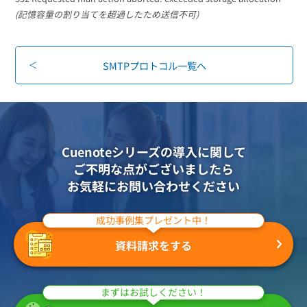
組織的に管理
マーケティングブログ
認証サービス
(記憶容量の割り当てを超過したため送信不可)
無料トライアル
資料ダウンロード
効果改善・顧客育成
03-6820-0515
06-6131-9960
東京
大阪
SMTPプロトコル一覧へ
Webプッシュ通知サービス
（平日 10:00〜18:00）
メール配信用語集
システム連携・効率化
アンケートシステム・フォーム
セキュリティ対策
Cuenoteシリーズの導入に関して
ご不明な点がございましたら
お気軽にお問い合わせください
緊急参集・安否確認
デジタルマーケティング
成功事例集プレゼント中！
資料請求をする
SNSプロモーション支援事業
（当社グループ企業）
まずはお試しください！