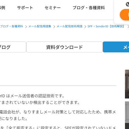
事例
サポート
セミナー
ブログ・各種資料
ブログ・各種資料
メール配信用語集
メール配信技術用語
SPF・SenderID【技術解説】
コストを抑える
資料ダウンロード
遅延なく確実・高速に送
メ
ブログ
資料
ダウンロード
メ
メールリレーサーバー
ki
システム連携・効率化
セキュリティ対策
認証サービス
・SenderID はメール送信者の認証技術です。
すまされていないか検出することができます。
緊急参集・安否確認
k の携帯電話会社が、なりすましメール対策として対応したため、携帯メ
要になりました。
ルを「全て拒否する」に設定すると、SPFが設定されていないドメ