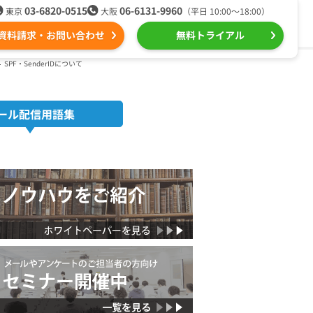
03-6820-0515
06-6131-9960
東京
大阪
（平日 10:00〜18:00）
資料請求・お問い合わせ
無料トライアル
SPF・SenderIDについて
る
ール配信用語集
組織的に管理
ール配信
用語集
ntone（キントーン）メール配信
デジタルマーケティング
Webプッシュ通知サービス
（当社グループ企業）
SNSプロモーション支援事業