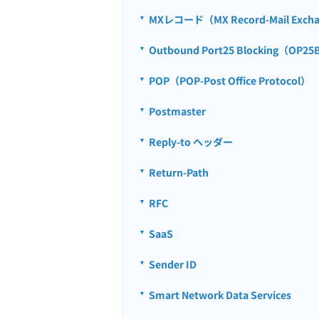
MXレコード（MX Record-Mail Excha
Outbound Port25 Blocking（OP2
POP（POP-Post Office Protocol）
Postmaster
Reply-to ヘッダー
Return-Path
RFC
SaaS
Sender ID
Smart Network Data Services