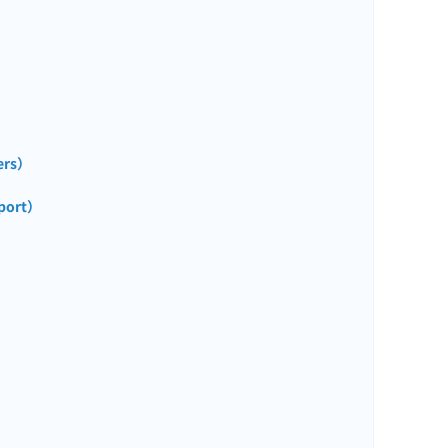
ers）
ort）