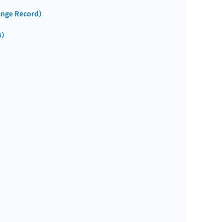
nge Record）
5B）