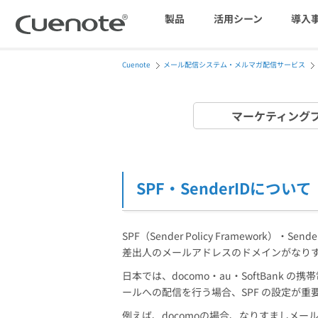
製品
活用シーン
導入
Cuenote
メール配信システム・メルマガ配信サービス
マーケティングブログ
会員獲得／ニーズ把握
マーケティング
メール配信システム
効果改善・顧客育成
SPF・SenderIDについて
SMS配信サービス
SPF（Sender Policy Framework）
差出人のメールアドレスのドメインがなり
アンケートシステム・フォーム
日本では、docomo・au・SoftBan
ールへの配信を行う場合、SPF の設定が重
例えば、docomoの場合、なりすましメー