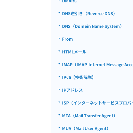
DMARC
DNS逆引き（Reverce DNS）
DNS（Domein Name System）
From
HTMLメール
IMAP（IMAP-Internet Message Acce
IPv6【技術解説】
IPアドレス
ISP（インターネットサービスプロバ
MTA（Mail Transfer Agent）
MUA（Mail User Agent）