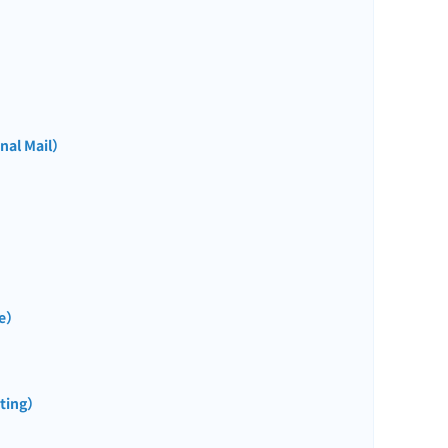
l Mail）
e）
ing）