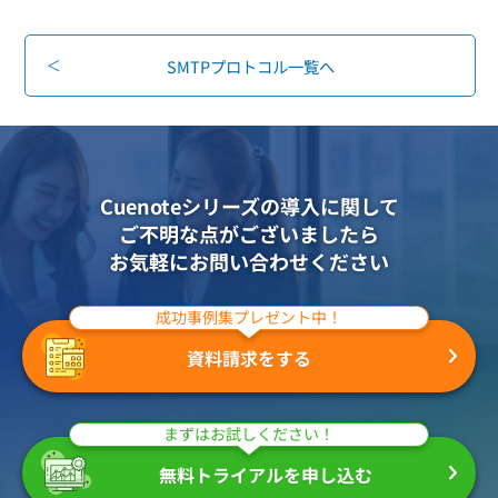
組織的に管理
マーケティングブログ
認証サービス
無料トライアル
SMTPプロトコル一覧へ
資料ダウンロード
効果改善・顧客育成
03-6820-0515
06-6131-9960
東京
大阪
Webプッシュ通知サービス
（平日 10:00〜18:00）
メール配信用語集
システム連携・効率化
Cuenoteシリーズの導入に関して
アンケートシステム・フォーム
ご不明な点がございましたら
セキュリティ対策
お気軽にお問い合わせください
緊急参集・安否確認
成功事例集プレゼント中！
デジタルマーケティング
資料請求をする
SNSプロモーション支援事業
まずはお試しください！
（当社グループ企業）
無料トライアルを申し込む