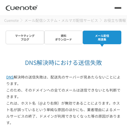
Cuenote
メール配信システム・メルマガ配信サービス
お役立ち情報
製品
マーケティング
資料
メール配信
メール配信システム
活用シーン
ブログ
ダウンロード
用語集
活用シーン
トップ
導入事例
DNS解決時における送信失敗
メールリレーサーバー
会員獲得／ニーズ把握
サポート
DNS
解決時の送信失敗は、配送先のサーバーが見あたらないことによ
ります。
kintone（キントーン）メール配信
セミナー
コストを抑える
このため、そのドメインへの全てのメールは送信できないとも判断で
きます。
ブログ・各種資料
これは、ホスト名（@より右側）が無効であることによります。ホス
遅延なく確実・高速に送る
SMS配信サービス
ト名が誤っているという単純な原因のほかにも、業者理由によるメー
ブログ・各種資料
トップ
ルサービスの終了、ドメインが利用できなくなった等の原因がありま
す。
資料請求・お問い合わせ