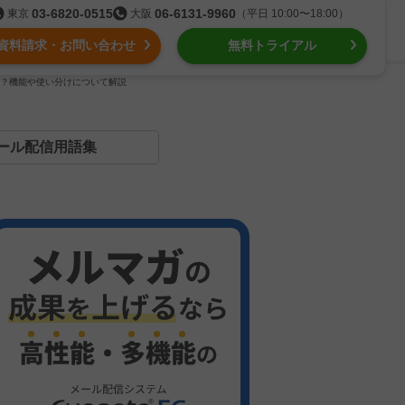
03-6820-0515
06-6131-9960
東京
大阪
（平日 10:00〜18:00）
資料請求・お問い合わせ
無料トライアル
は？機能や使い分けについて解説
る
ール配信用語集
組織的に管理
ール配信
用語集
intone（キントーン）メール配信
デジタルマーケティング
Webプッシュ通知サービス
（当社グループ企業）
SNSプロモーション支援事業