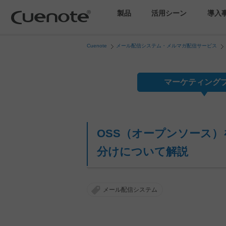
製品
活用シーン
導入
Cuenote
メール配信システム・メルマガ配信サービス
マーケティングブログ
会員獲得／ニーズ把握
マーケティング
メール配信システム
効果改善・顧客育成
OSS（オープンソース
SMS配信サービス
分けについて解説
アンケートシステム・フォーム
メール配信システム