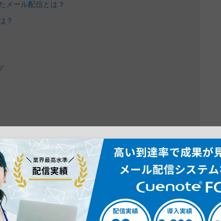
したメール配信とは？
は？
グ
は？
ット
リット
どちらがおすすめ？