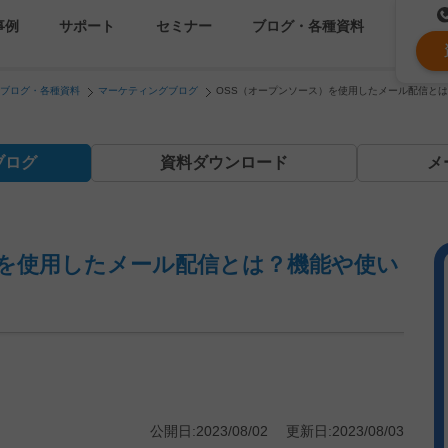
事例
サポート
セミナー
ブログ・各種資料
ブログ・各種資料
マーケティングブログ
OSS（オープンソース）を使用したメール配信と
コストを抑える
資料ダウンロード
遅延なく確実・高速に送
メ
ブログ
資料
ダウンロード
メ
メールリレーサーバー
k
システム連携・効率化
セキュリティ対策
）を使用したメール配信とは？機能や使い
認証サービス
緊急参集・安否確認
公開日:2023/08/02 更新日:2023/08/03