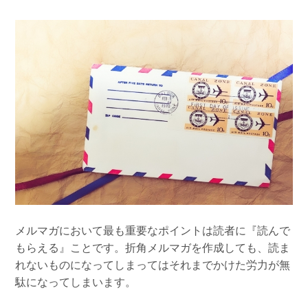
組織的に管理
マーケティングブログ
認証サービス
無料トライアル
資料ダウンロード
効果改善・顧客育成
03-6820-0515
06-6131-9960
東京
大阪
Webプッシュ通知サービス
（平日 10:00〜18:00）
メール配信用語集
システム連携・効率化
アンケートシステム・フォーム
セキュリティ対策
緊急参集・安否確認
デジタルマーケティング
メルマガにおいて最も重要なポイントは読者に『読んで
もらえる』ことです。折角メルマガを作成しても、読ま
SNSプロモーション支援事業
れないものになってしまってはそれまでかけた労力が無
（当社グループ企業）
駄になってしまいます。