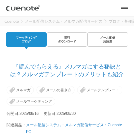
Cuenote
メール配信システム・メルマガ配信サービス
ブログ・各種
製品
マーケティング
資料
メール配信
メール配信システム
活用シーン
ブログ
ダウンロード
用語集
活用シーン
トップ
導入事例
『読んでもらえる』メルマガにする秘訣と
メールリレーサーバー
会員獲得／ニーズ把握
は？メルマガテンプレートのメリットも紹介
サポート
メルマガ
メールの書き方
メールテンプレート
kintone（キントーン）メール配信
セミナー
コストを抑える
メールマーケティング
ブログ・各種資料
公開日:2025/09/16 更新日:2025/09/30
遅延なく確実・高速に送る
SMS配信サービス
ブログ・各種資料
トップ
関連製品：
メール配信システム・メルマガ配信サービス：Cuenote
資料請求・お問い合わせ
FC