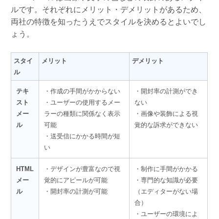
ルです。それぞれにメリット・デメリットがあるため、
両社の特徴を知ったうえでスタイルを決めるとよいでし
ょう。
スタイ
メリット
デメリット
ル
テキ
・作成の手間がかからない
・開封率の計測ができ
スト
・ユーザーの使用するメー
ない
メー
ラーの種類に関係なく表示
・画像や装飾による視
ル
可能
覚的な訴求ができない
・送受信にかかる時間が短
い
HTML
・デザインが豊富なので視
・制作に手間がかかる
メー
覚的にアピールが可能
・専門的な知識が必要
ル
・開封率の計測が可能
（エディターがない場
合）
・ユーザーの環境によ