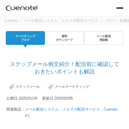
Cuenote
メール配信システム・メルマガ配信サービス
ブログ・各種
製品
マーケティング
資料
メール配信
メール配信システム
活用シーン
ブログ
ダウンロード
用語集
活用シーン
トップ
導入事例
ステップメール例文紹介！配信前に確認して
メールリレーサーバー
会員獲得／ニーズ把握
おきたいポイントも解説
サポート
ステップメール
メールマーケティング
kintone（キントーン）メール配信
セミナー
コストを抑える
公開日:2025/01/29 更新日:2025/03/05
ブログ・各種資料
関連製品：
メール配信システム・メルマガ配信サービス：Cuenote
遅延なく確実・高速に送る
SMS配信サービス
FC
ブログ・各種資料
トップ
資料請求・お問い合わせ