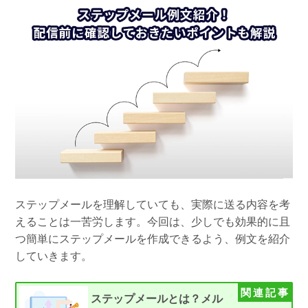
組織的に管理
マーケティングブログ
認証サービス
無料トライアル
資料ダウンロード
効果改善・顧客育成
03-6820-0515
06-6131-9960
東京
大阪
Webプッシュ通知サービス
（平日 10:00〜18:00）
メール配信用語集
システム連携・効率化
アンケートシステム・フォーム
セキュリティ対策
緊急参集・安否確認
デジタルマーケティング
ステップメールを理解していても、実際に送る内容を考
えることは一苦労します。今回は、少しでも効果的に且
つ簡単にステップメールを作成できるよう、例文を紹介
SNSプロモーション支援事業
していきます。
（当社グループ企業）
ステップメールとは？メル