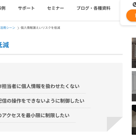
事例
サポート
セミナー
ブログ・各種資料
活用シーン
個人情報漏えいリスクを低減
コストを抑える
資料ダウンロード
遅延なく確実・高速に送
メ
低減
メールリレーサーバー
ki
システム連携・効率化
セキュリティ対策
認証サービス
作担当者に個人情報を扱わせたくない
配信の操作をできないように制御したい
緊急参集・安否確認
のアクセスを最小限に制限したい