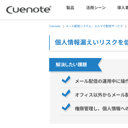
製品
活用シーン
導入
Cuenote
メール配信システム・メルマガ配信サービス
マーケティングブログ
会員獲得／ニーズ把握
個人情報漏えいリスクを
メール配信システム
効果改善・顧客育成
SMS配信サービス
メール配信の運用中に操
オフィス以外からメール
アンケートシステム・フォーム
権限管理し、個人情報へ