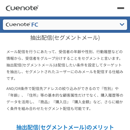
Cuenote
メール配信システム・メルマガ配信サービス
機能一覧
製品
製品トップ
抽出配信(セグメントメール)
メール配信システム
活用シーン
特長
メール配信を行うにあたって、受信者の年齢や性別、行動履歴などの
活用シーン
トップ
導入事例
情報から、受信者をグループ分けすることをセグメントと言います。
機能一覧
メールリレーサーバー
抽出配信(セグメントメール)は配信したい条件を設定してターゲット
会員獲得／ニーズ把握
を抽出し、セグメントされたユーザーにのみメールを配信する仕組み
サポート
料金
です。
セキュリティ
kintone（キントーン）メール配信
AND/OR条件で配信先アドレスの絞り込みができるので『性別』や
セミナー
コストを抑える
『年齢』、『住所』等の基本的な顧客属性だけでなく、購入履歴等の
よくある質問
データを活用し、『商品』『購入日』『購入金額』など、さらに細か
ブログ・各種資料
く条件を組み合わせたセグメント配信も可能です。
遅延なく確実・高速に送る
SMS配信サービス
ブログ・各種資料
トップ
資料請求・お問い合わせ
抽出配信(セグメントメール)のメリット