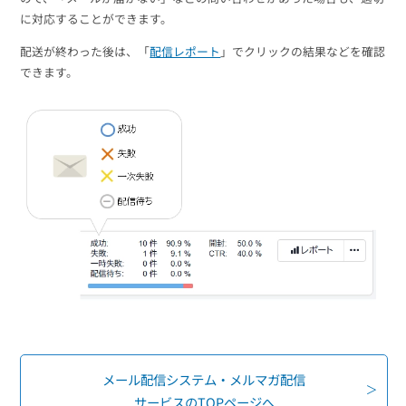
組織的に管理
マーケティングブログ
認証サービス
に対応することができます。
無料トライアル
配送が終わった後は、「
配信レポート
」でクリックの結果などを確認
資料ダウンロード
効果改善・顧客育成
できます。
03-6820-0515
06-6131-9960
東京
大阪
Webプッシュ通知サービス
（平日 10:00〜18:00）
メール配信用語集
システム連携・効率化
アンケートシステム・フォーム
セキュリティ対策
緊急参集・安否確認
デジタルマーケティング
SNSプロモーション支援事業
（当社グループ企業）
メール配信システム・メルマガ配信
サービスのTOPページへ