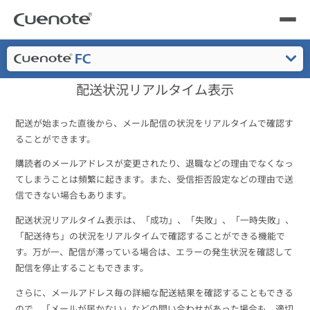
Cuenote
メール配信システム・メルマガ配信サービス
機能一覧
製品
製品トップ
配送状況リアルタイム表示
メール配信システム
活用シーン
特長
配送が始まった直後から、メール配信の状況をリアルタイムで確認す
活用シーン
トップ
導入事例
ることができます。
機能一覧
メールリレーサーバー
購読者のメールアドレスが変更されたり、退職などの理由でなくなっ
会員獲得／ニーズ把握
サポート
料金
てしまうことは頻繁に起きます。また、受信拒否設定などの理由で送
信できない場合もあります。
セキュリティ
kintone（キントーン）メール配信
セミナー
コストを抑える
配送状況リアルタイム表示は、「成功」、「失敗」、「一時失敗」、
よくある質問
「配送待ち」の状況をリアルタイムで確認することができる機能で
ブログ・各種資料
す。万が一、配信が滞っている場合は、エラーの発生状況を確認して
遅延なく確実・高速に送る
SMS配信サービス
配信を停止することもできます。
ブログ・各種資料
トップ
さらに、メールアドレス毎の詳細な配送結果を確認することもできる
資料請求・お問い合わせ
ので、「メールが届かない」などの問い合わせがあった場合も、適切